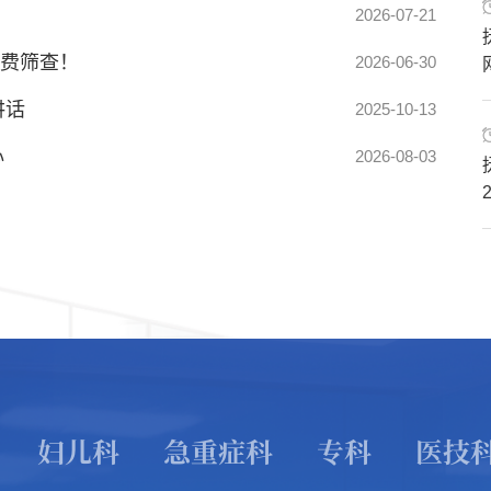
龙剑随团赴突尼斯慰问援外医疗队
2026-07-21
2026-08-03
费筛查！
院这场表彰大会超暖心～
2026-06-30
2026-05-09
讲话
署树立和践行正确政绩观学习教育工作
2025-10-13
2026-03-09
心
科暨外科六支部开展全国爱耳日义诊活动
2026-08-03
2026-03-09
妇儿科
急重症科
专科
医技