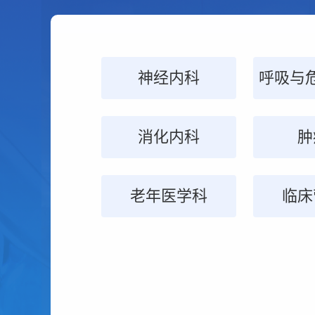
康复医学科
神经内科
麻醉科
妇产科
急诊科
影像科
急危重
超声
普
皮
关节脊柱骨科
消化内科
中医科
输血科
泌
肿
药
老年医学科
临床