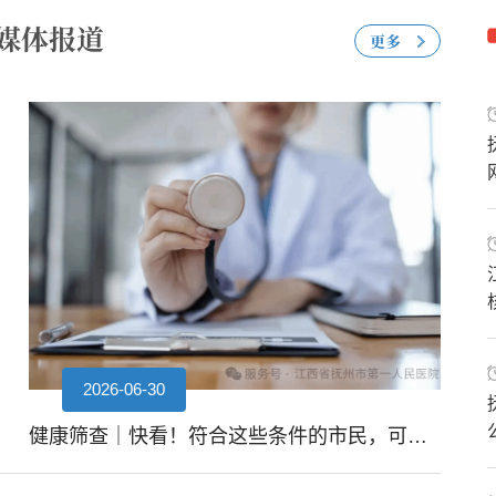
媒体报道
更多
2026-06-30
2026-03-09
健康筛查｜快看！符合这些条件的市民，可免费筛查！
全民科学爱耳 共护听力健康‍——我院耳鼻咽喉头颈外科暨外科六支部开展全国爱耳日义诊活动