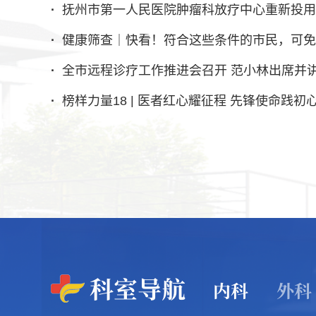
·
·
抚州市第一人民医院肿瘤科放疗中心重新投用
跨越万里的牵挂——抚州市第一人民医院副院长
·
·
健康筛查｜快看！符合这些条件的市民，可免
护士节，今天她们是主角！抚州市第一人民医
·
·
全市远程诊疗工作推进会召开 范小林出席并
抚州市第一人民医院召开党委（扩大）会议动员部
·
·
榜样力量18 | 医者红心耀征程 先锋使命践初
全民科学爱耳 共护听力健康‍——我院耳鼻咽喉头颈外
科室导航
内科
外科