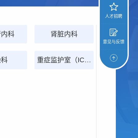
人才招聘
管外科
管内科
镜室
科
耳鼻喉头颈外科
肾脏内科
创伤骨科
病理科
意见与反馈
管外科
染科
重症监护室（ICU）