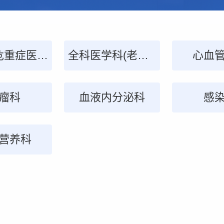
症监护室
医学科
外科
肤科
儿科
呼吸与危重症医学科
神经外科
新生儿科
急诊外科
口腔门诊
检验科
全科医学科(老年内科)
心胸血
心血
内窥
眼
尿外科
瘤科
剂科
血液内分泌科
介入医学科
胸外科
神经血
感
营养科