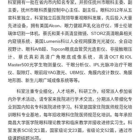
科室拥有一批在省内市内知名专家，并担任抚州市眼科主委、副
主委，抚州市眼科质量控制中心主任、副主任。眼科2012年从五
官科里独立，科室独立后医院领导重视眼科发展，先后投入大量
先进设备，拥有美国Alcon、眼力健超声乳化治疗仪、博士伦玻
璃体切割一体机、蔡氏和莱卡高清显微镜、STORZ高清眼鼻相关
内窥镜系统、美国Lumenis科以人全视网膜激光光凝仪、全自动
视野计、眼科A/B超、Topcon眼底血管荧光造影仪、非接触眼压
计、蔡氏真彩高清广角眼底成像系统、高清OCT和IOL
Master500光学生物测量仪、干眼分析仪、IPL光脉冲治疗干眼
仪、裂隙灯、眼前段YAG激光、UBM仪、角膜内皮计数仪、角膜
地形图、新生儿眼广域成像系统等等。
科室注重专业细化，人才培养，科研工作，经常派人参加省
内外学术活动，请专家来我院进行学术交流，分期派人带细化专
业到国内知名专科医院进修学习。科室是国家住院医师规范化培
训眼科专业基地，每年招收眼科住院医师规范化培训。每年承担
南昌大学医学院眼科理论教学和临床教学并接收进修实习生。科
室发表SCI论文1篇，国家级论文23篇，省级论文52篇，通过市
级课题结题36项。