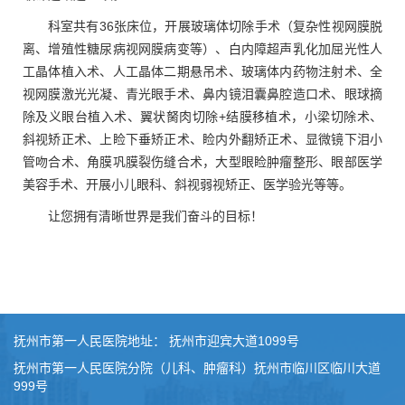
科室共有36张床位，开展玻璃体切除手术（复杂性视网膜脱
离、增殖性糖尿病视网膜病变等）、白内障超声乳化加屈光性人
工晶体植入术、人工晶体二期悬吊术、玻璃体内药物注射术、全
视网膜激光光凝、青光眼手术、鼻内镜泪囊鼻腔造口术、眼球摘
除及义眼台植入术、翼状胬肉切除+结膜移植术，小梁切除术、
斜视矫正术、上睑下垂矫正术、睑内外翻矫正术、显微镜下泪小
管吻合术、角膜巩膜裂伤缝合术，大型眼睑肿瘤整形、眼部医学
美容手术、开展小儿眼科、斜视弱视矫正、医学验光等等。
让您拥有清晰世界是我们奋斗的目标！
抚州市第一人民医院地址： 抚州市迎宾大道1099号
抚州市第一人民医院分院（儿科、肿瘤科）抚州市临川区临川大道
999号