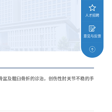
人才招聘
意见与反馈
骨盆及髋臼骨折的诊治，创伤性肘关节不稳的手