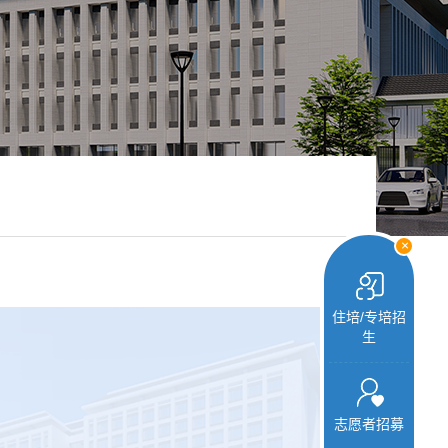
+
住培/专培招
生
志愿者招募