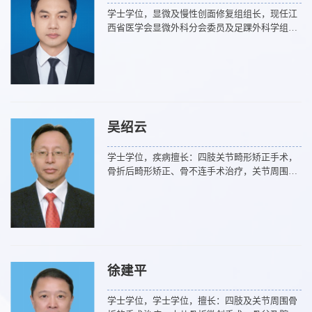
学士学位，显微及慢性创面修复组组长，现任江
西省医学会显微外科分会委员及足踝外科学组副
组长，江西省中医药学会骨科分会委员及修复重
建组副组长。疾病擅长：四肢骨折及脱位的治
疗，严重肢体损伤救治，血管、神经、肌腱损伤
修复，皮肤软组织缺损皮瓣修复，糖尿病足、肢
体软组织肿瘤、痛风、褥疮、感染等慢性疾病诊
治，多指并指等畸形矫正，跟腱断裂微创手术治
吴绍云
疗，超减张缝合技术在高张力创面闭合以及瘢痕
防治的应用。
学士学位，疾病擅长：四肢关节畸形矫正手术，
骨折后畸形矫正、骨不连手术治疗，关节周围骨
折等手术治疗。
徐建平
学士学位，学士学位，擅长：四肢及关节周围骨