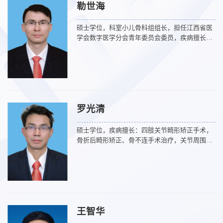
勒世海
楼创伤骨科专家门诊
硕士学位，科室小儿骨科组组长，担任江西省医
学会数字医学分会青年委员会委员，疾病擅长：
四肢及关节骨折及脱位保守及手术治疗，老年髋
部骨折微创手术治疗，小儿四肢骨折微创手术及
小儿外伤后畸形矫正手术。
罗光清
硕士学位，疾病擅长：四肢关节畸形矫正手术，
骨折后畸形矫正、骨不连手术治疗，关节周围骨
折等手术治疗。
王智华