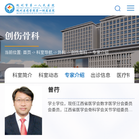
创伤骨科
当前位置:
首页
->
科室导航
->
外科
->
创伤骨科
->
专家介绍
科室简介
科室动态
专家介绍
出诊信息
医疗特色
曾荇
学士学位，现任江西省医学会数字医学分会委员
会委员，江西省医学会骨科学会关节学组委员，
江西省医学会骨科康复学组委员。曾赴上海市第
六人民医院进修，师从骨科泰斗曾炳芳教授，擅
长：四肢及关节骨折及脱位的开放及微创手术，
老年髋部骨折，严重多发骨折及复杂型的骨折，