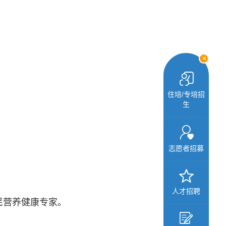
+
住培/专培招
生
志愿者招募
人才招聘
民营养健康专家。