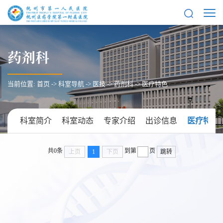
药剂科
当前位置:
首页
->
科室导航
->
医技
->
药剂科
->
医疗特色
科室简介
科室动态
专家介绍
出诊信息
医疗特色
共0条
到第
页
上页
1
下页
跳转