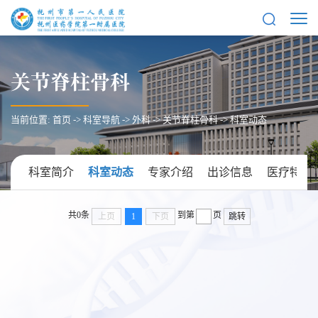
关节脊柱骨科
当前位置:
首页
->
科室导航
->
外科
->
关节脊柱骨科
->
科室动态
科室简介
科室动态
专家介绍
出诊信息
医疗特色
共0条
到第
页
上页
1
下页
跳转